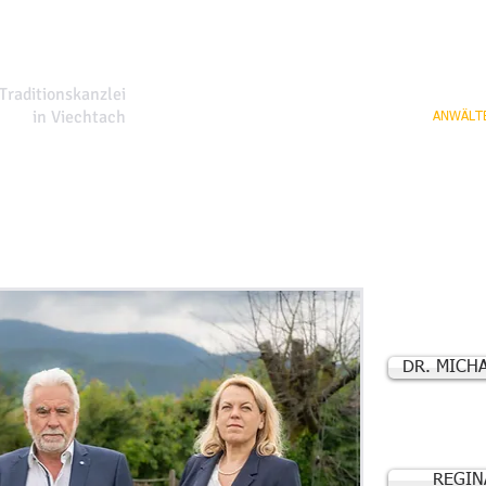
 Kummer
 Traditionskanzlei
in Viechtach
WILLKOMMEN
KANZLEI
ANWÄLT
DR. MICH
REGIN