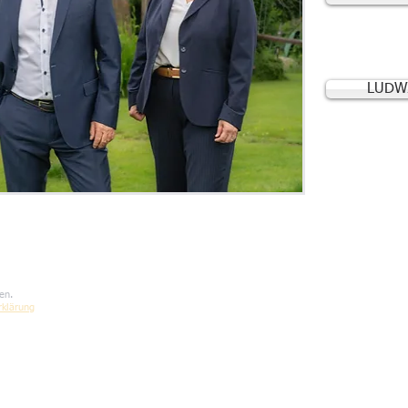
LUDW
en.
rklärung