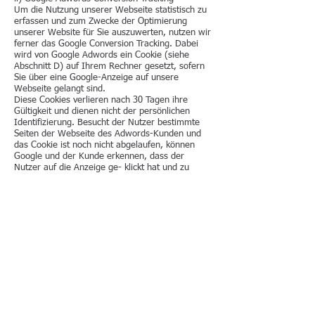
Um die Nutzung unserer Webseite statistisch zu
erfassen und zum Zwecke der Optimierung
unserer Website für Sie auszuwerten, nutzen wir
ferner das Google Conversion Tracking. Dabei
wird von Google Adwords ein Cookie (siehe
Abschnitt D) auf Ihrem Rechner gesetzt, sofern
Sie über eine Google-Anzeige auf unsere
Webseite gelangt sind.
Diese Cookies verlieren nach 30 Tagen ihre
Gültigkeit und dienen nicht der persönlichen
Identifizierung. Besucht der Nutzer bestimmte
Seiten der Webseite des Adwords-Kunden und
das Cookie ist noch nicht abgelaufen, können
Google und der Kunde erkennen, dass der
Nutzer auf die Anzeige ge- klickt hat und zu
dieser Seite weitergeleitet wurde.
Jeder Adwords-Kunde erhält ein anderes Cookie.
Cookies können somit nicht über die Webseiten
von Adwords-Kunden nachverfolgt werden. Die
mithilfe des Conversion-Cookies eingeholten
Informationen dienen dazu, Conversion-
Statistiken für Adwords-Kunden zu erstellen, die
sich für Conver- sion-Tracking entschieden
haben. Die Adwords-Kunden erfahren die
Gesamtanzahl der Nutzer, die auf ihre Anzeige
geklickt haben und zu einer mit einem
Conversion-Tracking-Tag versehenen Seite
weitergeleitet wurden. Sie erhalten jedoch keine