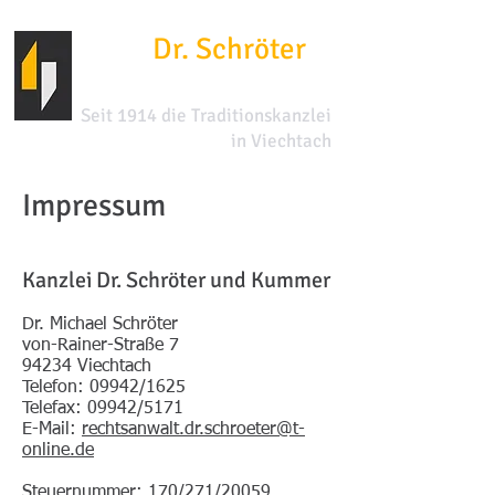
Dr. Schröter
&
Kummer
Seit 1914 die Traditionskanzlei
in Viechtach
Impressum
Kanzlei Dr. Schröter und Kummer
Dr. Michael Schröter
von-Rainer-Straße 7
94234 Viechtach
Telefon: 09942/1625
Telefax: 09942/5171
E-Mail:
rechtsanwalt.dr.schroeter@t-
online.de
Steuernummer: 170/271/20059