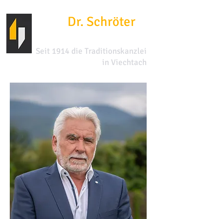
Dr. Schröter
&
Kummer
Seit 1914 die Traditionskanzlei
in Viechtach