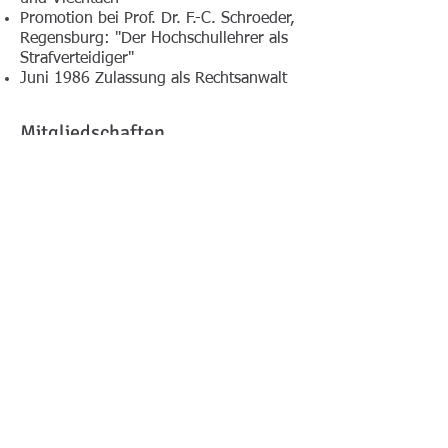
Promotion bei Prof. Dr. F.-C. Schroeder,
Regensburg: "Der Hochschullehrer als
Strafverteidiger"
Juni 1986 Zulassung als Rechtsanwalt
Mitgliedschafte
n
Mitglied der ARGE-Verkehrsrecht, -
Familienrecht, -Strafrecht
Mitglied im Deutschen Anwaltsverein
(DAV) und im Deggendorfer
Anwaltsverein
Mitglied des Vorstands der
Rechtsanwaltskammer
München
(6/2004 bis 5/2024)
Vertrauensanwalt der Kfz-Innung
Niederbayern
Vorsitzender der
Verbandsrechtskammer im Bayerischen
Volleyballverband (bis 2021)
Botschafter für den Landkreis Cham